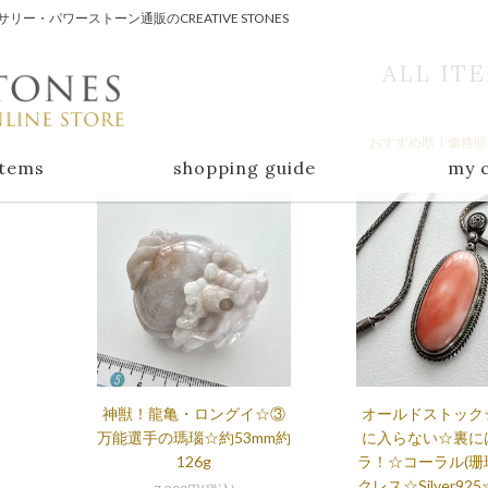
・パワーストーン通販のCREATIVE STONES
ALL IT
おすすめ順
|
価格順
items
shopping guide
my 
神獣！龍亀・ロングイ☆③
オールドストック
万能選手の瑪瑙☆約53mm約
に入らない☆裏に
126g
ラ！☆コーラル(珊
クレス☆Silver925