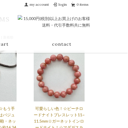
my account
login
0 items
EMS
| 新着順
cart
contact
☆もう手
可愛らしい色！☆ピーチロ
はバジュ
ードナイトブレスレット11~
瑚)・ネッ
11.5mm☆ガーネットインロ
☆約16.24
ードナイト！☆マダガスカ