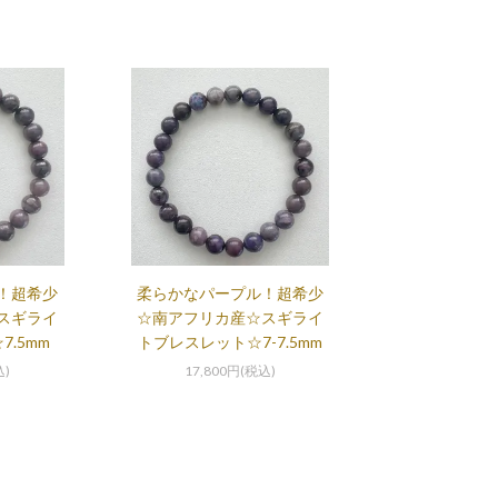
！超希少
柔らかなパープル！超希少
スギライ
☆南アフリカ産☆スギライ
.5mm
トブレスレット☆7-7.5mm
込)
17,800円(税込)