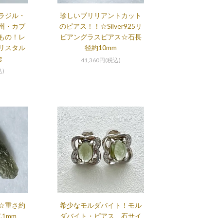
ラジル・
珍しいブリリアントカット
州・カブ
のピアス！！☆Silver925リ
もの！レ
ビアングラスピアス☆石長
リスタル
径約10mm
g
41,360円(税込)
込)
☆重さ約
希少なモルダバイト！モル
.1mm
ダバイト・ピアス 石サイ