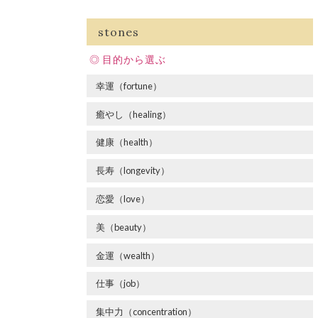
stones
目的から選ぶ
幸運（fortune）
癒やし（healing）
健康（health）
長寿（longevity）
恋愛（love）
美（beauty）
金運（wealth）
仕事（job）
集中力（concentration）