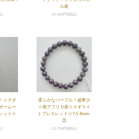
ル産
込)
31,400円(税込)
！☆マダ
柔らかなパープル！超希少
ボームー
☆南アフリカ産☆スギライ
レット☆
トブレスレット☆7.5-8mm-
②
込)
21,700円(税込)