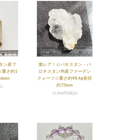
タン産フ
激レア！☆パキスタン・バ
☆重さ約1
ロチスタン州産ファーデン
.6mm
クォーツ☆重さ約98.4g長径
約73mm
込)
13,800円(税込)