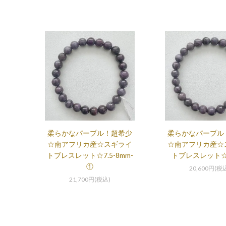
柔らかなパープル！超希少
柔らかなパープル
☆南アフリカ産☆スギライ
☆南アフリカ産☆
トブレスレット☆7.5-8mm-
トブレスレット☆7
①
20,600円(税
21,700円(税込)