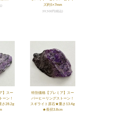
ズ約5×7mm
込)
39,500円(税込)
ア】スー
特別価格【プレミア】スー
トーン！
パーヒーリングストーン！
28.2g
スギライト原石★重さ13.4g
m
★長径3.8cm