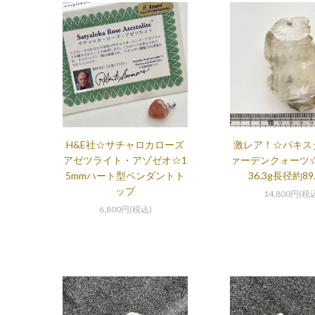
H&E社☆サチャロカローズ
激レア！☆パキス
アゼツライト・アゾゼオ☆1
ァーデンクォーツ
5mmハート型ペンダントト
36.3g長径約89
ップ
14,800円(税
6,800円(税込)