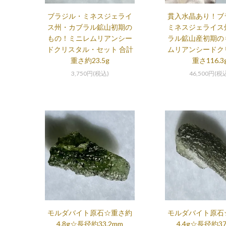
ブラジル・ミネスジェライ
貫入水晶あり！ブ
ス州・カブラル鉱山初期の
ミネスジェライス
もの！ミニレムリアンシー
ラル鉱山産初期の
ドクリスタル・セット 合計
ムリアンシードク
重さ約23.5g
重さ116.3
3,750円(税込)
46,500円(税
モルダバイト原石☆重さ約
モルダバイト原石
4.8g☆長径約33.2mm
4.4g☆長径約37