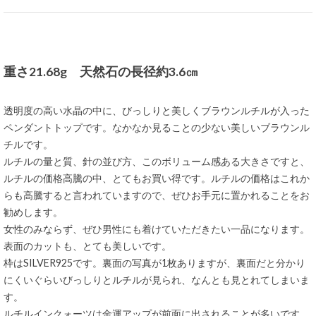
重さ21.68g 天然石の長径約3.6㎝
透明度の高い水晶の中に、びっしりと美しくブラウンルチルが入った
ペンダントトップです。なかなか見ることの少ない美しいブラウンル
チルです。
ルチルの量と質、針の並び方、このボリューム感ある大きさですと、
ルチルの価格高騰の中、とてもお買い得です。ルチルの価格はこれか
らも高騰すると言われていますので、ぜひお手元に置かれることをお
勧めします。
女性のみならず、ぜひ男性にも着けていただきたい一品になります。
表面のカットも、とても美しいです。
枠はSILVER925です。裏面の写真が1枚ありますが、裏面だと分かり
にくいぐらいびっしりとルチルが見られ、なんとも見とれてしまいま
す。
ルチルインクォーツは金運アップが前面に出されることが多いです