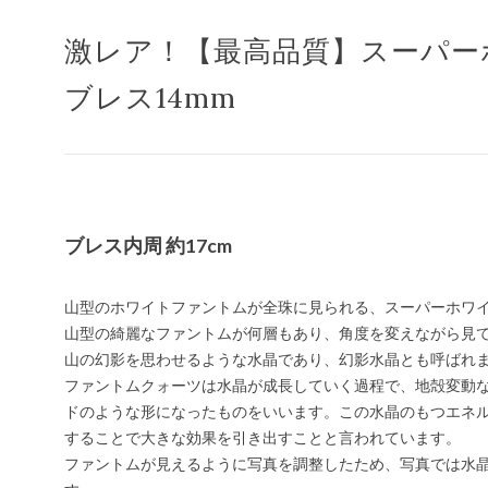
激レア！【最高品質】スーパー
ブレス14mm
ブレス内周 約17cm
山型のホワイトファントムが全珠に見られる、スーパーホワ
山型の綺麗なファントムが何層もあり、角度を変えながら見
山の幻影を思わせるような水晶であり、幻影水晶とも呼ばれ
ファントムクォーツは水晶が成長していく過程で、地殻変動
ドのような形になったものをいいます。この水晶のもつエネ
することで大きな効果を引き出すことと言われています。
ファントムが見えるように写真を調整したため、写真では水