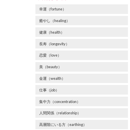
幸運（fortune）
癒やし（healing）
健康（health）
長寿（longevity）
恋愛（love）
美（beauty）
金運（wealth）
仕事（job）
集中力（concentration）
人間関係（relationship）
高層階にいる方（earthing）