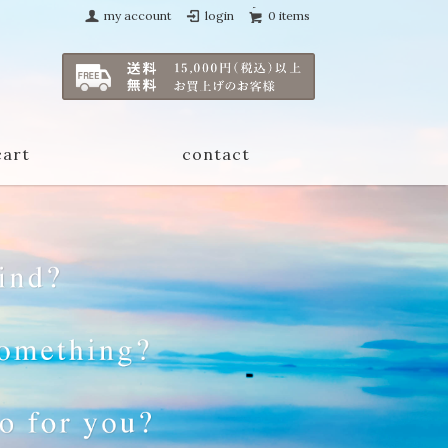
my account
login
0 items
cart
contact