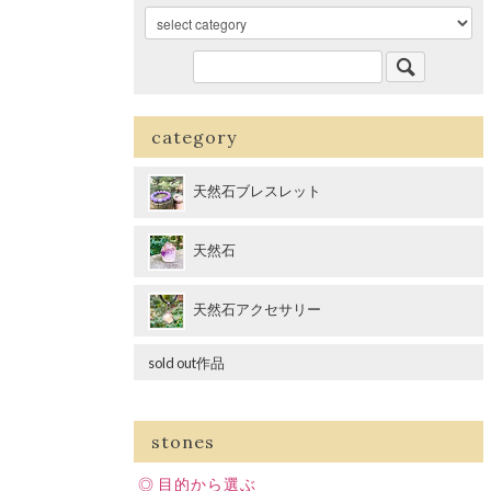
category
天然石ブレスレット
天然石
天然石アクセサリー
sold out作品
stones
目的から選ぶ