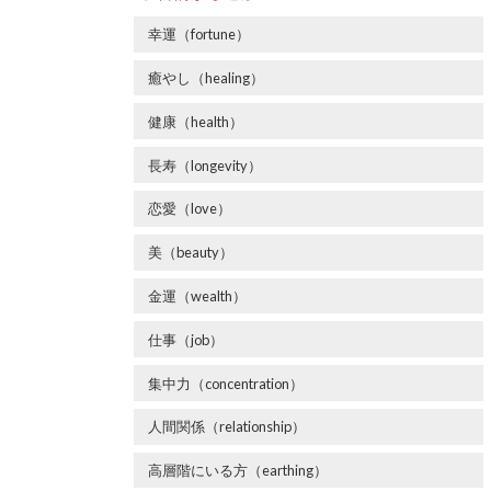
幸運（fortune）
癒やし（healing）
健康（health）
長寿（longevity）
恋愛（love）
美（beauty）
金運（wealth）
仕事（job）
集中力（concentration）
人間関係（relationship）
高層階にいる方（earthing）