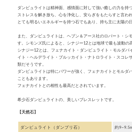
ダンビュライトは精神面、感情面に対して強い癒しの力を持
ストレスを解き放ち、心を浄化し、安らぎをもたらすと言わ
とても明るいエネルギーを持つ石でもあり、持ち主に太陽の
また、ダンビュライトは、ヘブン＆アース社のロバート・シモ
す。シモンズ氏によると、シナジー12とは地球で最も波動の
シナジー12とは、フェナカイト・ダンビュライト・モルダバ
イト・ヘルデライト・ブルッカイト・ナトロライト・スコレサ
類だそうです。
ダンビュライトは特にパワーが強く、フェナカイトとモルダバ
こともあります。
フェナカイトとの相性も最高だとされています。
希少石ダンビュライトの、美しいブレスレットです。
【天然石】
ダンビュライト（ダンブリ石）
約9~9.5