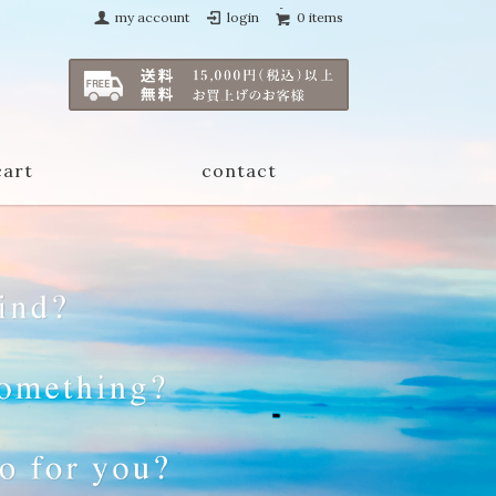
my account
login
0 items
cart
contact