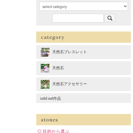
category
天然石ブレスレット
天然石
天然石アクセサリー
sold out作品
stones
目的から選ぶ