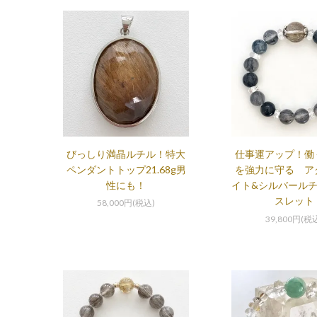
びっしり満晶ルチル！特大
仕事運アップ！働
ペンダントトップ21.68g男
を強力に守る ア
性にも！
イト&シルバール
スレット
58,000円(税込)
39,800円(税