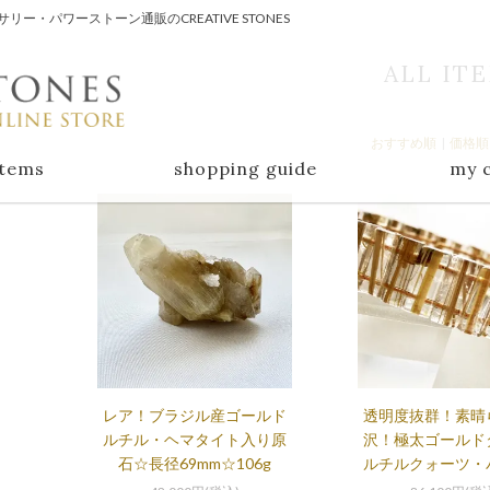
・パワーストーン通販のCREATIVE STONES
ALL IT
おすすめ順
|
価格順
items
shopping guide
my 
レア！ブラジル産ゴールド
透明度抜群！素晴
ルチル・ヘマタイト入り原
沢！極太ゴールド
石☆長径69mm☆106g
ルチルクォーツ・