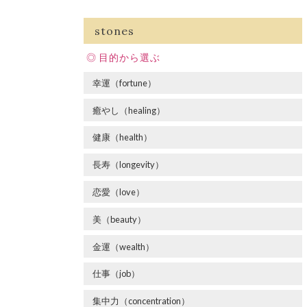
stones
目的から選ぶ
幸運（fortune）
癒やし（healing）
健康（health）
長寿（longevity）
恋愛（love）
美（beauty）
金運（wealth）
仕事（job）
集中力（concentration）