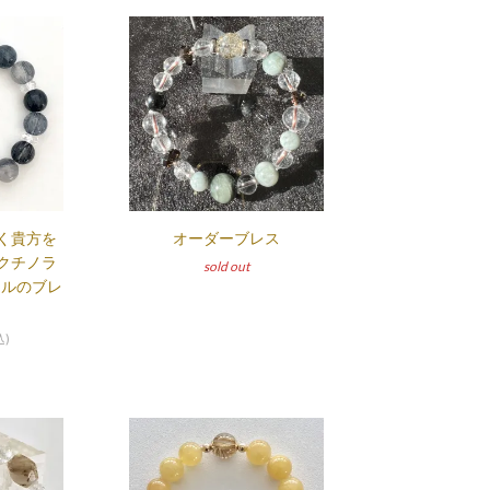
く貴方を
オーダーブレス
クチノラ
sold out
チルのブレ
込)