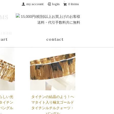
my account
login
0 items
EMS
| 新着順
cart
contact
らしい光
タイチンの結晶のよう！ヘ
タイチン
マタイト入り極太ゴールド
バングル
タイチンルチルクォーツ・
バングル