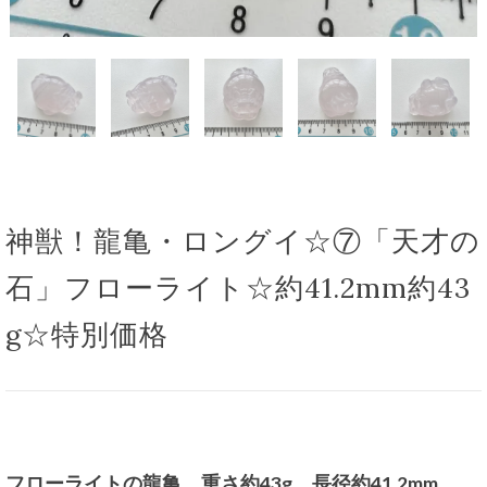
神獣！龍亀・ロングイ☆⑦「天才の
石」フローライト☆約41.2mm約43
g☆特別価格
フローライトの龍亀 重さ約43g 長径約41.2mm