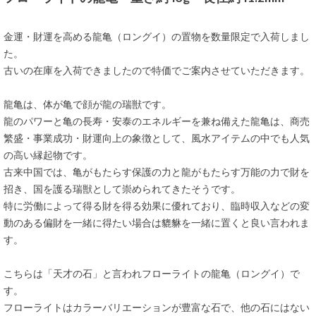
金運・財運を高める龍亀（ロングイ）の置物を数量限定で入荷しまし
た。
古いの在庫を入荷できましたので特価でご案内させていただきます。
龍亀は、体が亀で顔が龍の瑞獣です。
龍のパワーと亀の長寿・安泰のエネルギーを兼ね備えた龍亀は、商売
繁盛・事業成功・財運向上の象徴として、風水アイテムの中でも人気
の高い縁起物です。
古来中国では、亀がもたらす保護の力と龍がもたらす万能の力で財を
招き、国を護る瑞獣として崇められてきたそうです。
特に労働によって得る財を得る効果に優れており、臨時収入などの変
動のある偏財を一緒に得たい場合は貔貅を一緒に置くと良い言われま
す。
こちらは「天才の石」と言われフローライトの龍亀（ロングイ）で
す。
フローライトはカラーバリエーションが豊富な石で、他の石にはない