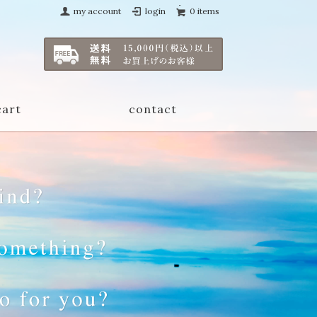
my account
login
0 items
cart
contact