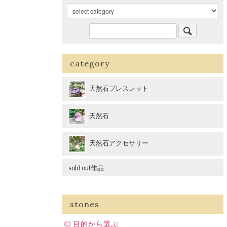
category
天然石ブレスレット
天然石
天然石アクセサリー
sold out作品
stones
目的から選ぶ