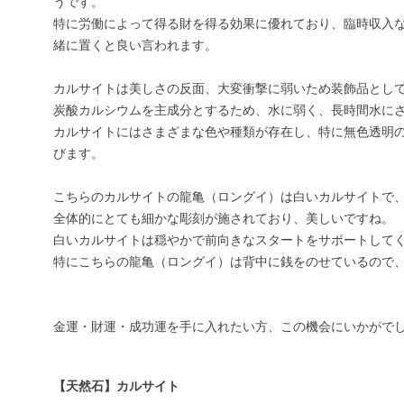
うです。
特に労働によって得る財を得る効果に優れており、臨時収入
緒に置くと良い言われます。
カルサイトは美しさの反面、大変衝撃に弱いため装飾品とし
炭酸カルシウムを主成分とするため、水に弱く、長時間水に
カルサイトにはさまざまな色や種類が存在し、特に無色透明
びます。
こちらのカルサイトの龍亀（ロングイ）は白いカルサイトで
全体的にとても細かな彫刻が施されており、美しいですね。
白いカルサイトは穏やかで前向きなスタートをサポートして
特にこちらの龍亀（ロングイ）は背中に銭をのせているので
金運・財運・成功運を手に入れたい方、この機会にいかがでしょう
【天然石】カルサイト