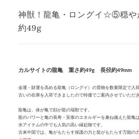
神獣！龍亀・ロングイ☆⑤穏や
約49g
カルサイトの龍亀 重さ約49g 長径約49mm
金運・財運を高める龍亀（ロングイ）の置物を数量限定で入
古いの在庫を入荷できましたので特価でご案内させていただ
龍亀は、体が亀で顔が龍の瑞獣です。
龍のパワーと亀の長寿・安泰のエネルギーを兼ね備えた龍亀
水アイテムの中でも人気の高い縁起物です。
古来中国では、亀がもたらす保護の力と龍がもたらす万能の