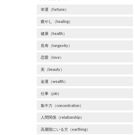
幸運（fortune）
癒やし（healing）
健康（health）
長寿（longevity）
恋愛（love）
美（beauty）
金運（wealth）
仕事（job）
集中力（concentration）
人間関係（relationship）
高層階にいる方（earthing）