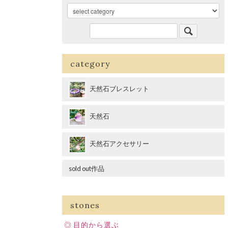
category
天然石ブレスレット
天然石
天然石アクセサリー
sold out作品
stones
目的から選ぶ