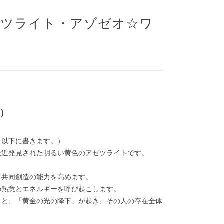
ゼツライト・アゾゼオ☆ワ
す）
を以下に書きます。）
最近発見された明るい黄色のアゼツライトです。
て共同創造の能力を高めます。
の熱意とエネルギーを呼び起こします。
ると、「黄金の光の降下」が起き、その人の存在全体