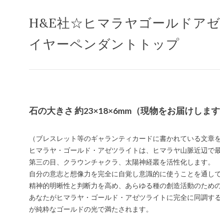
H&E社☆ヒマラヤゴールドア
イヤーペンダントトップ
石の大きさ 約23×18×6mm（現物をお届けしま
（ブレスレット等のギャランティカードに書かれている文章
ヒマラヤ・ゴールド・アゼツライトは、ヒマラヤ山脈近辺で
第三の目、クラウンチャクラ、太陽神経叢を活性化します。
自分の意志と想像力を完全に自覚し意識的に使うことを通し
精神的明晰性と判断力を高め、あらゆる種の創造活動のため
あなたがヒマラヤ・ゴールド・アゼツライトに完全に同調す
が純粋なゴールドの光で満たされます。