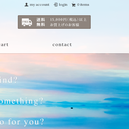
my account
login
0 items
cart
contact