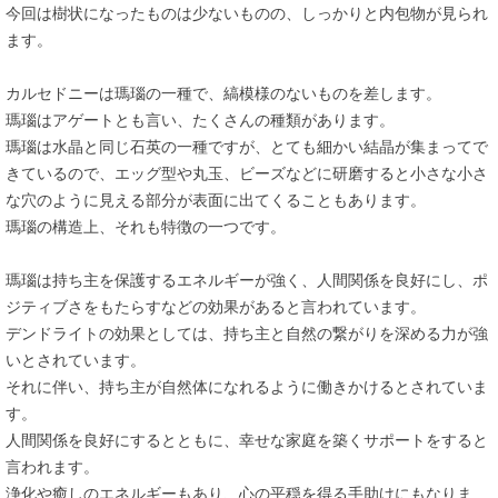
今回は樹状になったものは少ないものの、しっかりと内包物が見られ
ます。
カルセドニーは瑪瑙の一種で、縞模様のないものを差します。
瑪瑙はアゲートとも言い、たくさんの種類があります。
瑪瑙は水晶と同じ石英の一種ですが、とても細かい結晶が集まってで
きているので、エッグ型や丸玉、ビーズなどに研磨すると小さな小さ
な穴のように見える部分が表面に出てくることもあります。
瑪瑙の構造上、それも特徴の一つです。
瑪瑙は持ち主を保護するエネルギーが強く、人間関係を良好にし、ポ
ジティブさをもたらすなどの効果があると言われています。
デンドライトの効果としては、持ち主と自然の繋がりを深める力が強
いとされています。
それに伴い、持ち主が自然体になれるように働きかけるとされていま
す。
人間関係を良好にするとともに、幸せな家庭を築くサポートをすると
言われます。
浄化や癒しのエネルギーもあり、心の平穏を得る手助けにもなりま