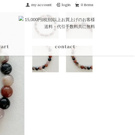
my account
login
0 items
cart
contact