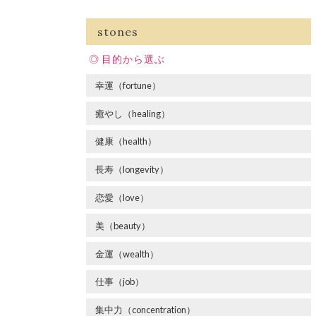
stones
目的から選ぶ
幸運（fortune）
癒やし（healing）
健康（health）
長寿（longevity）
恋愛（love）
美（beauty）
金運（wealth）
仕事（job）
集中力（concentration）