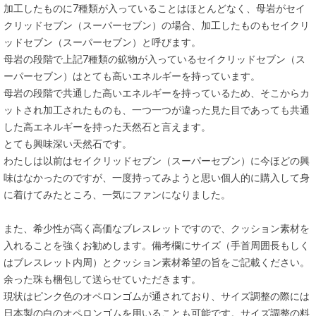
加工したものに7種類が入っていることはほとんどなく、母岩がセイ
クリッドセブン（スーパーセブン）の場合、加工したものもセイクリ
ッドセブン（スーパーセブン）と呼びます。
母岩の段階で上記7種類の鉱物が入っているセイクリッドセブン（ス
ーパーセブン）はとても高いエネルギーを持っています。
母岩の段階で共通した高いエネルギーを持っているため、そこからカ
ットされ加工されたものも、一つ一つが違った見た目であっても共通
した高エネルギーを持った天然石と言えます。
とても興味深い天然石です。
わたしは以前はセイクリッドセブン（スーパーセブン）に今ほどの興
味はなかったのですが、一度持ってみようと思い個人的に購入して身
に着けてみたところ、一気にファンになりました。
また、希少性が高く高価なブレスレットですので、クッション素材を
入れることを強くお勧めします。備考欄にサイズ（手首周囲長もしく
はブレスレット内周）とクッション素材希望の旨をご記載ください。
余った珠も梱包して送らせていただきます。
現状はピンク色のオペロンゴムが通されており、サイズ調整の際には
日本製の白のオペロンゴムを用いることも可能です。サイズ調整の料