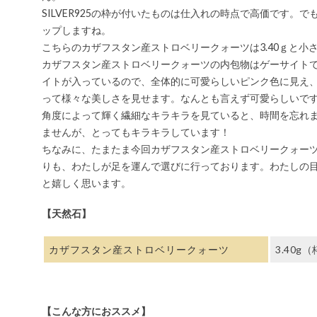
SILVER925の枠が付いたものは仕入れの時点で高価です
ップしますね。
こちらのカザフスタン産ストロベリークォーツは3.40ｇと小
カザフスタン産ストロベリークォーツの内包物はゲーサイト
イトが入っているので、全体的に可愛らしいピンク色に見え
って様々な美しさを見せます。なんとも言えず可愛らしいで
角度によって輝く繊細なキラキラを見ていると、時間を忘れ
ませんが、とってもキラキラしています！
ちなみに、たまたま今回カザフスタン産ストロベリークォーツ
りも、わたしが足を運んで選びに行っております。わたしの
と嬉しく思います。
【天然石】
カザフスタン産ストロベリークォーツ
3.40
【こんな方におススメ】