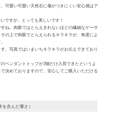
。でも、可愛い可愛い天然石に傷がつきにくい安心感はア
さいですが、とっても美しいです！
ですね。肉眼ではとらえきれないほどの繊細なゲーサ
、その上で肉眼でとらえられるキラキラが、角度によ
す。
ます。写真ではいまいちキラキラがお伝えできており
のペンダントトップが3個だけ入荷できたというよ
目で決めておりますので、安心してご購入いただける
g（枠を含んだ重さ）