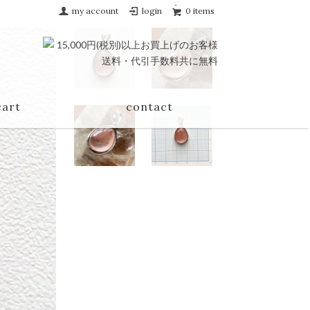
my account
login
0 items
cart
contact