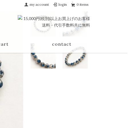
my account
login
0 items
cart
contact