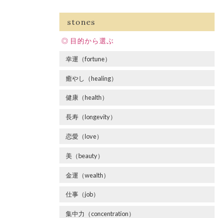
stones
目的から選ぶ
幸運（fortune）
癒やし（healing）
健康（health）
長寿（longevity）
恋愛（love）
美（beauty）
金運（wealth）
仕事（job）
集中力（concentration）