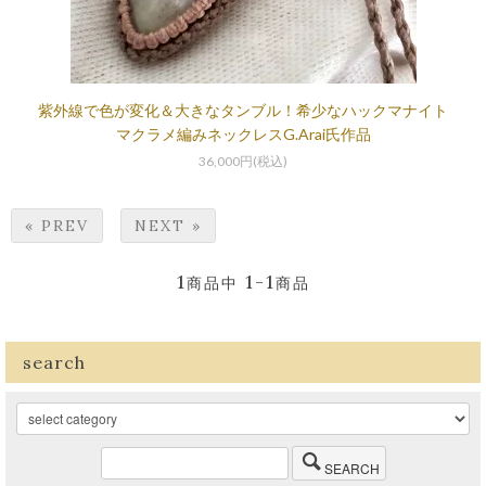
紫外線で色が変化＆大きなタンブル！希少なハックマナイト
マクラメ編みネックレスG.Arai氏作品
36,000円(税込)
« PREV
NEXT »
1
1-1
商品中
商品
search
SEARCH