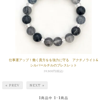
仕事運アップ！働く貴方をを強力に守る アクチノライト&
シルバールチルのブレスレット
39,800円(税込)
« PREV
NEXT »
1
1-1
商品中
商品